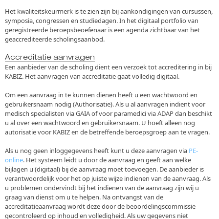
Het kwaliteitskeurmerk is te zien zijn bij aankondigingen van cursussen,
symposia, congressen en studiedagen. In het digitaal portfolio van
geregistreerde beroepsbeoefenaar is een agenda zichtbaar van het
geaccrediteerde scholingsaanbod.
Accreditatie aanvragen
Een aanbieder van de scholing dient een verzoek tot accreditering in bij
KABIZ. Het aanvragen van accreditatie gaat volledig digitaal.
Om een aanvraag in te kunnen dienen heeft u een wachtwoord en
gebruikersnaam nodig (Authorisatie). Als u al aanvragen indient voor
medisch specialisten via GAIA of voor paramedici via ADAP dan beschikt
u al over een wachtwoord en gebruikersnaam. U hoeft alleen nog
autorisatie voor KABIZ en de betreffende beroepsgroep aan te vragen.
Als u nog geen inloggegevens heeft kunt u deze aanvragen via
PE-
online
. Het systeem leidt u door de aanvraag en geeft aan welke
bijlagen u (digitaal) bij de aanvraag moet toevoegen. De aanbieder is
verantwoordelijk voor het op juiste wijze indienen van de aanvraag. Als
u problemen ondervindt bij het indienen van de aanvraag zijn wij u
graag van dienst om u te helpen. Na ontvangst van de
accreditatieaanvraag wordt deze door de beoordelingscommissie
gecontroleerd op inhoud en volledigheid. Als uw gegevens niet